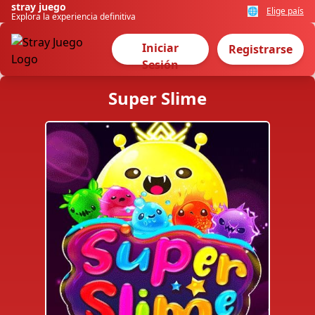
stray juego
🌐
Elige país
Explora la experiencia definitiva
Iniciar
Registrarse
Sesión
Super Slime