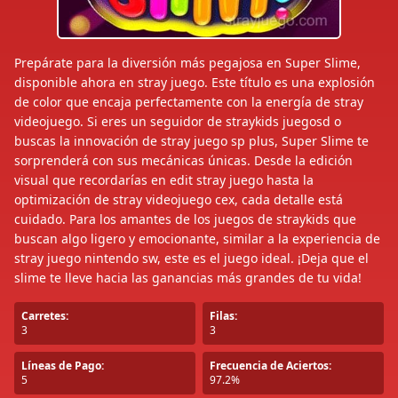
Prepárate para la diversión más pegajosa en Super Slime,
disponible ahora en stray juego. Este título es una explosión
de color que encaja perfectamente con la energía de stray
videojuego. Si eres un seguidor de straykids juegosd o
buscas la innovación de stray juego sp plus, Super Slime te
sorprenderá con sus mecánicas únicas. Desde la edición
visual que recordarías en edit stray juego hasta la
optimización de stray videojuego cex, cada detalle está
cuidado. Para los amantes de los juegos de straykids que
buscan algo ligero y emocionante, similar a la experiencia de
stray juego nintendo sw, este es el juego ideal. ¡Deja que el
slime te lleve hacia las ganancias más grandes de tu vida!
Carretes:
Filas:
3
3
Líneas de Pago:
Frecuencia de Aciertos:
5
97.2%