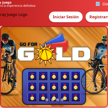
y juego
🌐
Elig
ra la experiencia definitiva
Iniciar Sesión
Registrar