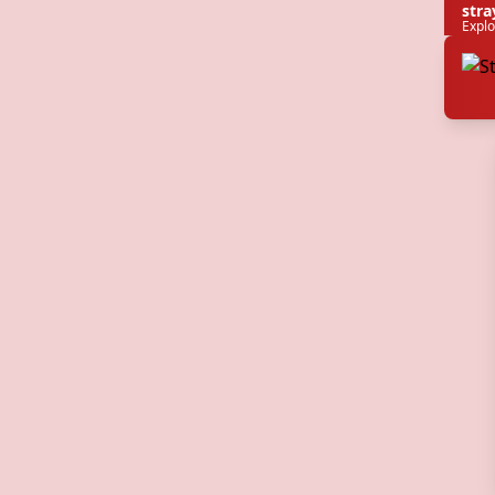
stra
Explo