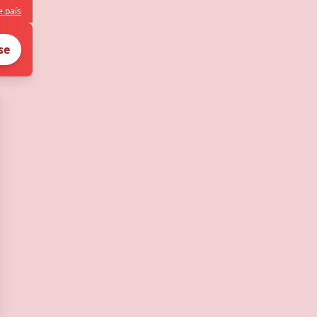
e país
se