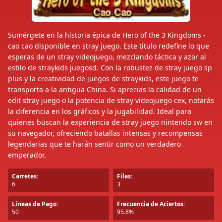
Sumérgete en la historia épica de Hero of the 3 Kingdoms -
cao cao disponible en stray juego. Este título redefine lo que
esperas de un stray videojuego, mezclando táctica y azar al
estilo de straykids juegosd. Con la robustez de stray juego sp
plus y la creatividad de juegos de straykids, este juego te
transporta a la antigua China. Si aprecias la calidad de un
edit stray juego o la potencia de stray videojuego cex, notarás
la diferencia en los gráficos y la jugabilidad. Ideal para
quienes buscan la experiencia de stray juego nintendo sw en
su navegador, ofreciendo batallas intensas y recompensas
legendarias que te harán sentir como un verdadero
emperador.
Carretes:
Filas:
6
3
Líneas de Pago:
Frecuencia de Aciertos:
50
95.8%