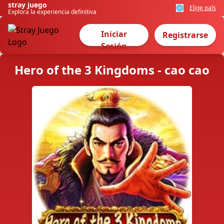
stray juego
🌐
Elige país
Explora la experiencia definitiva
Iniciar
Registrarse
Sesión
Hero of the 3 Kingdoms - cao cao