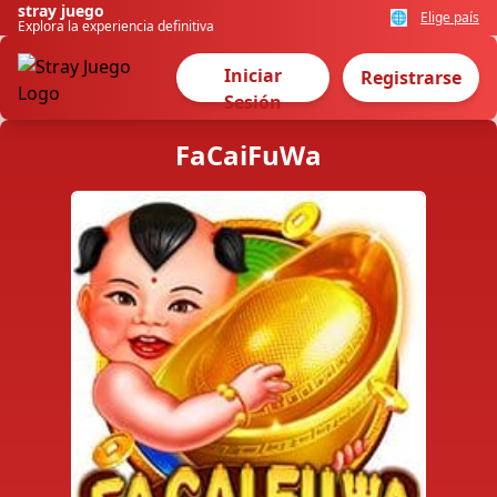
stray juego
🌐
Elige país
Explora la experiencia definitiva
Iniciar
Registrarse
Sesión
FaCaiFuWa