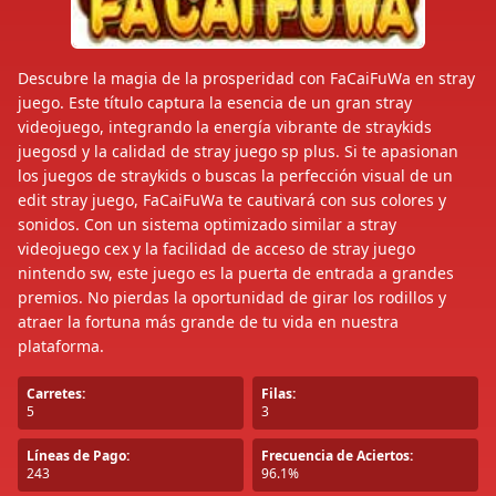
Descubre la magia de la prosperidad con FaCaiFuWa en stray
juego. Este título captura la esencia de un gran stray
videojuego, integrando la energía vibrante de straykids
juegosd y la calidad de stray juego sp plus. Si te apasionan
los juegos de straykids o buscas la perfección visual de un
edit stray juego, FaCaiFuWa te cautivará con sus colores y
sonidos. Con un sistema optimizado similar a stray
videojuego cex y la facilidad de acceso de stray juego
nintendo sw, este juego es la puerta de entrada a grandes
premios. No pierdas la oportunidad de girar los rodillos y
atraer la fortuna más grande de tu vida en nuestra
plataforma.
Carretes:
Filas:
5
3
Líneas de Pago:
Frecuencia de Aciertos:
243
96.1%