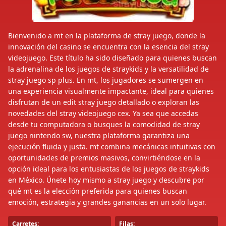
Bienvenido a mt en la plataforma de stray juego, donde la
innovación del casino se encuentra con la esencia del stray
videojuego. Este título ha sido diseñado para quienes buscan
la adrenalina de los juegos de straykids y la versatilidad de
stray juego sp plus. En mt, los jugadores se sumergen en
una experiencia visualmente impactante, ideal para quienes
disfrutan de un edit stray juego detallado o exploran las
novedades del stray videojuego cex. Ya sea que accedas
desde tu computadora o busques la comodidad de stray
juego nintendo sw, nuestra plataforma garantiza una
ejecución fluida y justa. mt combina mecánicas intuitivas con
oportunidades de premios masivos, convirtiéndose en la
opción ideal para los entusiastas de los juegos de straykids
en México. Únete hoy mismo a stray juego y descubre por
qué mt es la elección preferida para quienes buscan
emoción, estrategia y grandes ganancias en un solo lugar.
Carretes:
Filas: