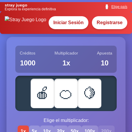
stray juego
🌐
Elige país
Explora la experiencia definitiva
Iniciar Sesión
Registrarse
Créditos
Multiplicador
Apuesta
1000
1x
10
🍎
🍊
🍋
Elige el multiplicador:
1x
5x
10x
20x
50x
100x
200x