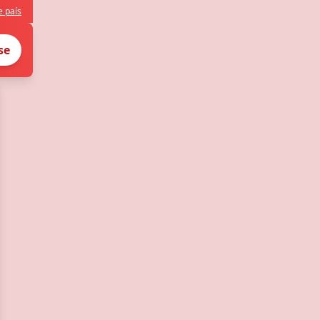
e país
se