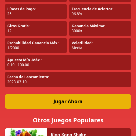
Líneas de Pago:
Frecuencia de Aciertos:
25
96.8%
Giros Gratis:
Ganancia Máxima:
12
3000x
Probabilidad Ganancia Máx.:
Volatilidad:
1/2000
Media
Apuesta Mín.-Máx.:
0.10 - 100.00
Fecha de Lanzamiento:
2023-03-10
Jugar Ahora
Otros Juegos Populares
King Kong Shake