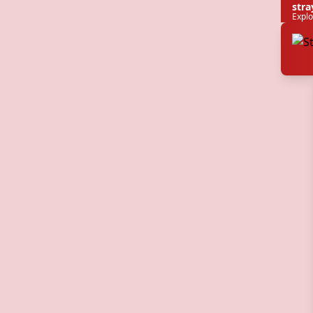
stra
Explo